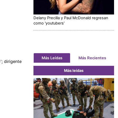
Delany Precilla y Paul McDonald regresan
como 'youtubers'
Más Leídas
Más Recientes
'; dirigente
Más leídas