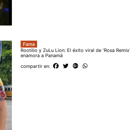
Fama
Rootilio y ZuLu Lion: El éxito viral de 'Rosa Remix
enamora a Panamá
compartir en: