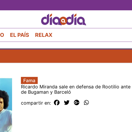
Pasar
al
contenido
principal
RO
EL PAÍS
RELAX
Fama
Ricardo Miranda sale en defensa de Rootilio ante
de Bugaman y Barceló
compartir en: