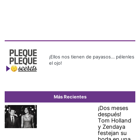
¡Ellos nos tienen de payasos… pélenles
el ojo!
Más Recientes
¡Dos meses
después!
Tom Holland
y Zendaya
festejan su
boda en una