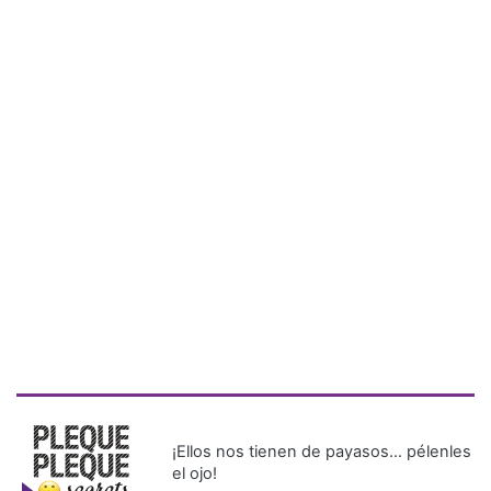
¡Ellos nos tienen de payasos… pélenles
el ojo!