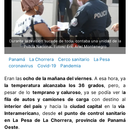
Durante la revisión sucede de todo, contaba una unidad de la
Policía Nacional. Fotos/ Eric Ariel Montenegro
Panamá
La Chorrera
Cerco sanitario
La Pesa
coronavirus
Covid-19
Pandemia
Eran las
ocho de la mañana del viernes
. A esa hora, ya
la temperatura alcanzaba los 36 grados
, pero, a
pesar de lo
temprano y caluroso
, ya se podía ver l
a
fila de autos y camiones de carga
con destino al
interior del país
y hacia la
ciudad capital
en la
vía
Interamerican
a, desde
el punto de control sanitario
en La Pesa de La Chorrera, provincia de Panamá
Oeste
.