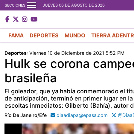
JUEVES 06 DE AGOSTO DE 2026
SECCIONES
FAMA
DEPORTES
MUNDO
TIERRA ADENT
Deportes
:
Viernes 10 de Diciembre de 2021 5:52 PM
Hulk se corona campeó
brasileña
El goleador, que ya había conmemorado el tít
de anticipación, terminó en primer lugar en l
escoltas inmediatos: Gilberto (Bahía), autor 
Río De Janeiro/efe
diaadiapa@epasa.com
@DiaaD