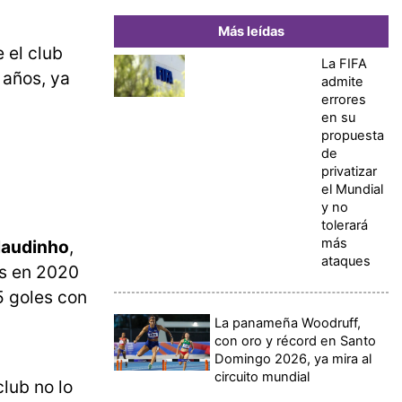
Más leídas
 el club
La FIFA
 años, ya
admite
errores
en su
propuesta
de
privatizar
el Mundial
y no
tolerará
más
Claudinho
,
ataques
es en 2020
5 goles con
La panameña Woodruff,
con oro y récord en Santo
Domingo 2026, ya mira al
circuito mundial
lub no lo