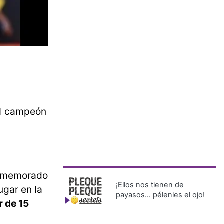
21 campeón
conmemorado
¡Ellos nos tienen de
ugar en la
payasos… pélenles el ojo!
r de 15