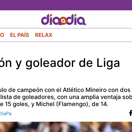
Pasar
al
contenido
principal
RO
EL PAÍS
RELAX
n y goleador de Liga
ulo de campeón con el Atlético Mineiro con dos
a lista de goleadores, con una amplia ventaja so
de 15 goles, y Michel (Flamengo), de 14.
iaPa