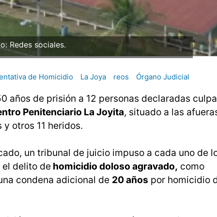
o: Redes sociales.
entativa de Homicidio
La Joya
reos
Órgano Judicial
0 años de prisión a 12 personas declaradas culpa
ntro Penitenciario La Joyita
, situado a las afuera
y otros 11 heridos.
do, un tribunal de juicio impuso a cada uno de l
el delito de
homicidio doloso agravado,
como
 una condena adicional de
20 años
por homicidio 