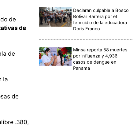
Declaran culpable a Bosco
Bolívar Barrera por el
ado de
femicidio de la educadora
tativas de
Doris Franco
Minsa reporta 58 muertes
ala de
por influenza y 4,936
casos de dengue en
Panamá
 la
osas de
libre .380,