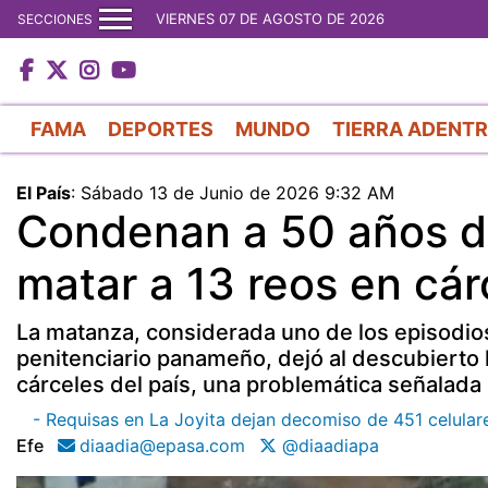
VIERNES 07 DE AGOSTO DE 2026
SECCIONES
FAMA
DEPORTES
MUNDO
TIERRA ADENT
El País
:
Sábado 13 de Junio de 2026 9:32 AM
Condenan a 50 años de
matar a 13 reos en cá
La matanza, considerada uno de los episodios 
penitenciario panameño, dejó al descubierto l
cárceles del país, una problemática señalada
- Requisas en La Joyita dejan decomiso de 451 celulare
Efe
diaadia@epasa.com
@diaadiapa