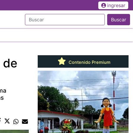
ingresar
Buscar
 de
Contenido Premium
ema
as