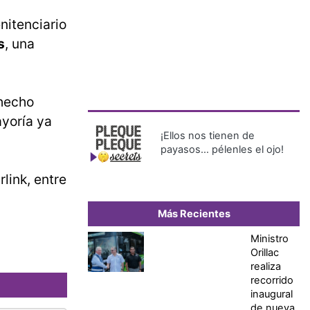
nitenciario
s
, una
 hecho
ayoría ya
¡Ellos nos tienen de
payasos… pélenles el ojo!
rlink, entre
Más Recientes
Ministro
Orillac
realiza
recorrido
inaugural
de nueva