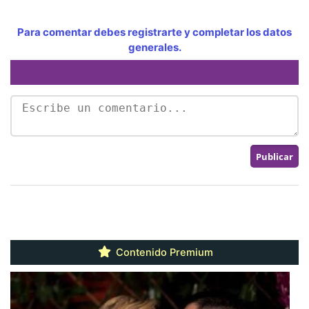
Para comentar debes registrarte y completar los datos
generales.
Contenido Premium