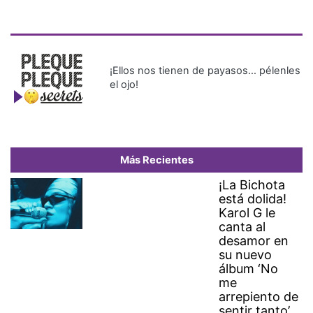
¡Ellos nos tienen de payasos… pélenles
el ojo!
Más Recientes
¡La Bichota
está dolida!
Karol G le
canta al
desamor en
su nuevo
álbum ‘No
me
arrepiento de
sentir tanto’