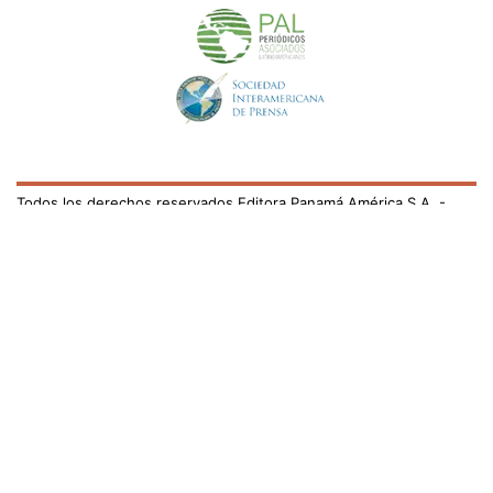
Todos los derechos reservados Editora Panamá América S.A. -
Ciudad de Panamá - Panamá 2026.
Prohibida su reproducción total o parcial, sin autorización escrita
de su titular
×
Utilizamos cookies propias y de terceros para mejorar
nuestros servicios y mostrarles publicidad relacionada
con sus preferencias mediante el análisis de sus hábitos
de navegación. si continúa navegando, consideramos
que acepta su uso.
Puede cambiar la configuración u
obtener más información aquí
/el-pais/mulino-y-abinader-coinciden-que-zonas-francas-
son-un-motor-clave-para-desarrollar-economia