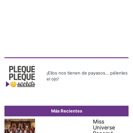
¡Ellos nos tienen de payasos… pélenles
el ojo!
Más Recientes
Miss
Universe