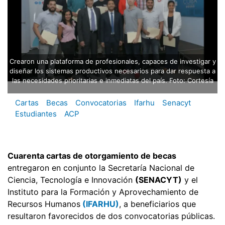
Crearon una plataforma de profesionales, capaces de investigar y
diseñar los sistemas productivos necesarios para dar respuesta a
las necesidades prioritarias e inmediatas del país. Foto: Cortesía
Cartas
Becas
Convocatorias
Ifarhu
Senacyt
Estudiantes
ACP
Cuarenta cartas de otorgamiento de becas
entregaron en conjunto la Secretaría Nacional de
Ciencia, Tecnología e Innovación
(SENACYT)
y el
Instituto para la Formación y Aprovechamiento de
Recursos Humanos
(IFARHU)
, a beneficiarios que
resultaron favorecidos de dos convocatorias públicas.