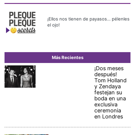
¡Ellos nos tienen de payasos… pélenles
el ojo!
Más Recientes
¡Dos meses
después!
Tom Holland
y Zendaya
festejan su
boda en una
exclusiva
ceremonia
en Londres