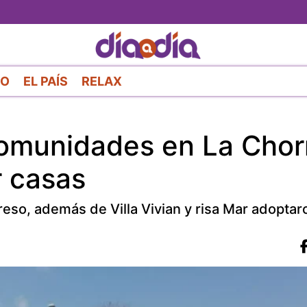
Pasar
al
contenido
principal
RO
EL PAÍS
RELAX
comunidades en La Chor
r casas
reso, además de Villa Vivian y risa Mar adoptar