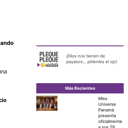
scando
¡Ellos nos tienen de
payasos… pélenles el ojo!
una
Más Recientes
Miss
cio
Universe
Panamá
presenta
oficialmente
a sus 28