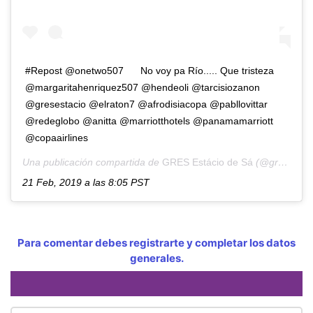
#Repost @onetwo507      No voy pa Río..... Que tristeza
@margaritahenriquez507 @hendeoli @tarcisiozanon
@gresestacio @elraton7 @afrodisiacopa @pabllovittar
@redeglobo @anitta @marriotthotels @panamamarriott
@copaairlines
Una publicación compartida de
GRES Estácio de Sá
(@gresestacio) el
21 Feb, 2019 a las 8:05 PST
Para comentar debes registrarte y completar los datos
generales.